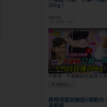
20kg !
詳細內容
點擊數: 1696
不節食、不運動超狂瘦身法來了
閱讀全文...
肩頸堵塞就練這6個動作
身輕鬆