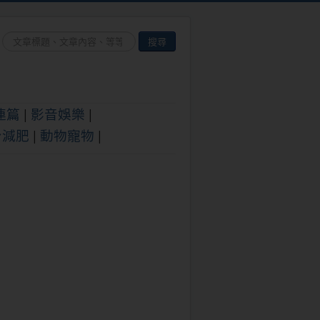
×
搜
搜尋
尋...
連篇
|
影音娛樂
|
身減肥
|
動物寵物
|