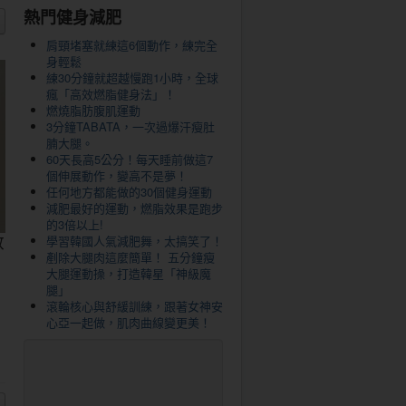
熱門健身減肥
肩頸堵塞就練這6個動作，練完全
身輕鬆
練30分鐘就超越慢跑1小時，全球
瘋「高效燃脂健身法」！
燃燒脂肪腹肌運動
3分鐘TABATA，一次過爆汗瘦肚
腩大腿。
60天長高5公分！每天睡前做這7
個伸展動作，變高不是夢！
任何地方都能做的30個健身運動
減肥最好的運動，燃脂效果是跑步
的3倍以上!
數
學習韓國人氣減肥舞，太搞笑了！
剷除大腿肉這麼簡單！ 五分鐘瘦
大腿運動操，打造韓星「神級魔
腿」
滾輪核心與舒緩訓練，跟著女神安
心亞一起做，肌肉曲線變更美！