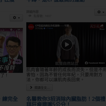
詳細內容
點擊數: 1637
肌肉會隨著年齡的成長而流失，但是不
害怕，因為不管任何年紀，只要用對方
 !
法，你都可以讓肌肉長回來。
閱讀全文...
，練完全
名醫教你3招消除內臟脂肪！2個禮
拜狂瘦腰圍5公分！