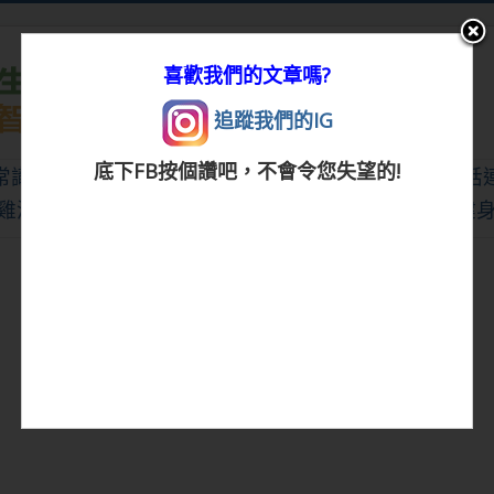
喜歡我們的文章嗎?
追蹤我們的IG
底下FB按個讚吧，不會令您失望的!
常識
|
生活創意
|
DIY百科
|
素食食譜
|
健康生活
|
笑話
雞湯
|
星心語錄
|
教育題材
|
新奇古怪
|
心理測驗
|
健