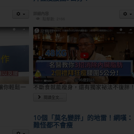
詳細內容
點擊數: 2166
讓你輕鬆一
不斷食就能瘦身，還有獨家祕法不復胖
閱讀全文...
10個「莫名變胖」的地雷！網嘆：
難怪都不會瘦