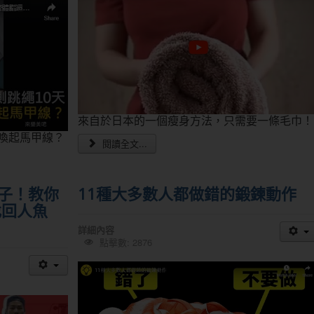
來自於日本的一個瘦身方法，只需要一條毛巾！
喚起馬甲線？
閱讀全文...
子！教你
11種大多數人都做錯的鍛鍊動作
找回人魚
詳細內容
點擊數: 2876