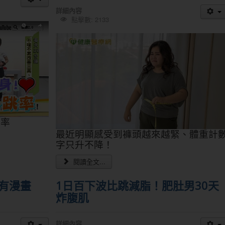
詳細內容
點擊數: 2133
跳率
最近明顯感受到褲頭越來越緊、體重計
字只升不降！
閱讀全文...
有漫畫
1日百下波比跳減脂！肥肚男30天
炸腹肌
詳細內容