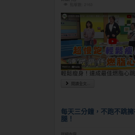
點擊數: 2163
輕鬆瘦身！達成最佳燃脂心
閱讀全文...
每天三分鐘，不跑不跳擁
腿！
詳細內容