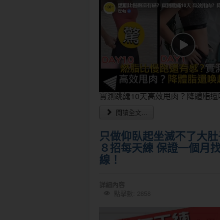
實測跳繩10天高效甩肉？降體脂還
閱讀全文...
只做仰臥起坐滅不了大肚
８招每天練 保證一個月
線！
詳細內容
點擊數: 2858