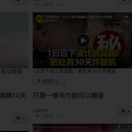
點擊數: 2599
胯寬加瘦腿
1日百下波比跳減脂！肥肚男30天炸腹肌
閱讀全文...
跳繩10天
只要一條毛巾就可以瘦身
詳細內容
點擊數: 2678