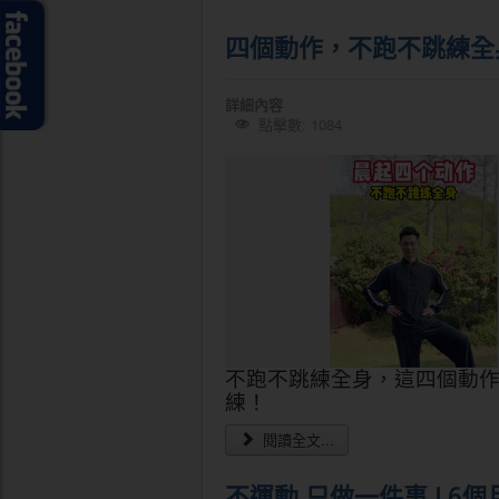
四個動作，不跑不跳練全
詳細內容
點擊數: 1084
不跑不跳練全身，這四個動
練！
閱讀全文...
不運動 只做一件事 ! 6個