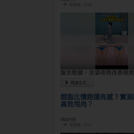
點擊數: 2458
盤坐壓腿，坐姿收胯改善假
閱讀全文...
燃脂比慢跑還有感？實測
高效甩肉？
詳細內容
點擊數: 2257