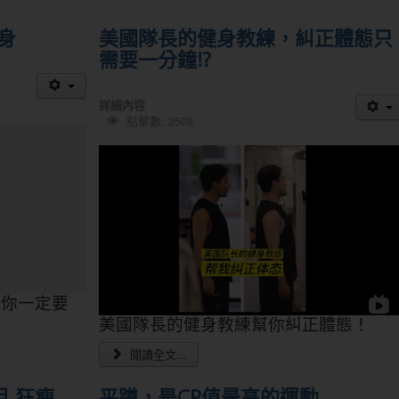
身
美國隊長的健身教練，糾正體態只
需要一分鐘!?
詳細內容
點擊數: 2508
作你一定要
美國隊長的健身教練幫你糾正體態！
閱讀全文...
月 狂瘦
平蹲，是CP值最高的運動