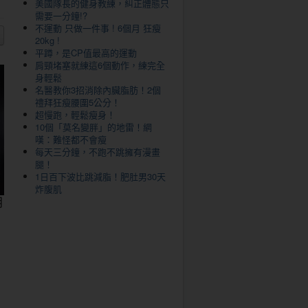
美國隊長的健身教練，糾正體態只
需要一分鐘!?
不運動 只做一件事 ! 6個月 狂瘦
20kg !
平蹲，是CP值最高的運動
肩頸堵塞就練這6個動作，練完全
身輕鬆
名醫教你3招消除內臟脂肪！2個
禮拜狂瘦腰圍5公分！
超慢跑，輕鬆瘦身！
10個「莫名變胖」的地雷！網
嘆：難怪都不會瘦
每天三分鐘，不跑不跳擁有漫畫
腿！
1日百下波比跳減脂！肥肚男30天
炸腹肌
用