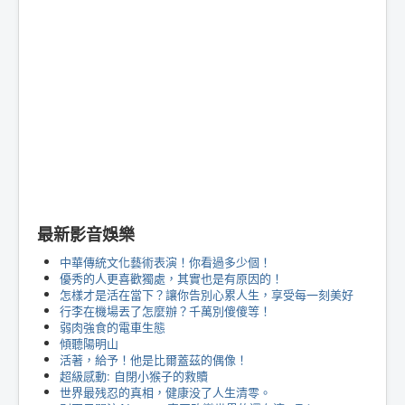
最新影音娛樂
中華傳統文化藝術表演！你看過多少個！
優秀的人更喜歡獨處，其實也是有原因的！
怎樣才是活在當下？讓你告別心累人生，享受每一刻美好
行李在機場丟了怎麼辦？千萬別傻傻等！
弱肉強食的電車生態
傾聽陽明山
活著，給予！他是比爾蓋茲的偶像！
超級感動: 自閉小猴子的救贖
世界最残忍的真相，健康没了人生清零。