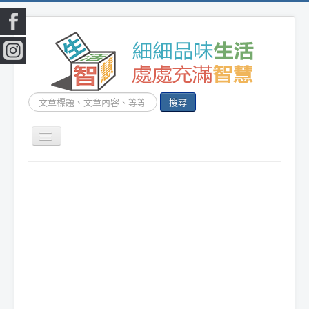
搜
搜尋
尋...
切
換
|
首頁
|
生活小常識
|
生活創意
|
DIY百科
|
素
導
覽
食食譜
|
健康生活
|
笑話連篇
|
影音娛樂
|
|
美容時尚
|
心靈雞湯
|
星心語錄
|
教育題材
|
新奇古怪
|
心理測驗
|
健身減肥
|
動物寵
物
|