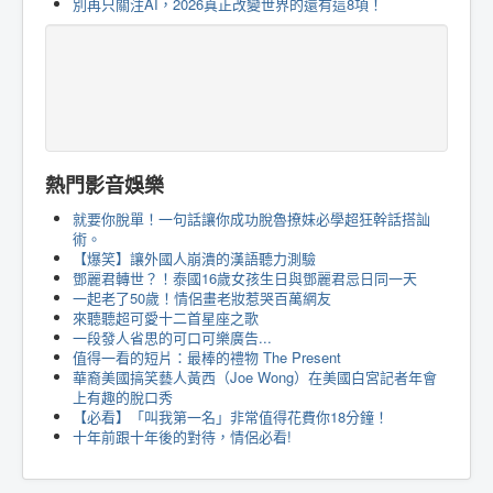
別再只關注AI，2026真正改變世界的還有這8項！
熱門影音娛樂
就要你脫單！一句話讓你成功脫魯撩妹必學超狂幹話搭訕
術。
【爆笑】讓外國人崩潰的漢語聽力測驗
鄧麗君轉世？！泰國16歲女孩生日與鄧麗君忌日同一天
一起老了50歲！情侶畫老妝惹哭百萬網友
來聽聽超可愛十二首星座之歌
一段發人省思的可口可樂廣告...
值得一看的短片：最棒的禮物 The Present
華裔美國搞笑藝人黃西（Joe Wong）在美國白宮記者年會
上有趣的脫口秀
【必看】「叫我第一名」非常值得花費你18分鐘！
十年前跟十年後的對待，情侶必看!