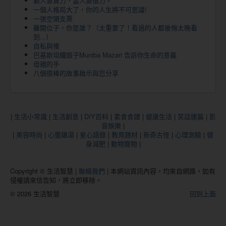
窮人靠賣力，富人靠借力。
一個人格局大了，你的人生將不可思議!
一張空頭支票
離開位子，你是誰？（太重要了！看過的人都後悔太晚看
到...）
自私與傻
巴基斯坦鐵娘子Muniba Mazari 告訴你生命的意義
母親的手
八個很棒的故事啟示與您分享
|
生活小常識
|
生活創意
|
DIY百科
|
素食食譜
|
健康生活
|
笑話連篇
|
影
音娛樂
|
|
美容時尚
|
心靈雞湯
|
星心語錄
|
教育題材
|
新奇古怪
|
心理測驗
|
健
身減肥
|
動物寵物
|
Copyright © 生活智慧 |
聯絡我們
| 本網站資訊內容，均來自網路，如有
侵權請來信告知，將立即移除。
© 2026 生活智慧
回到上面