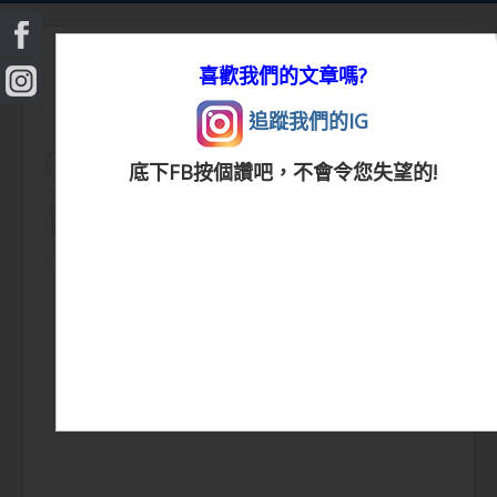
喜歡我們的文章嗎?
追蹤我們的IG
搜
搜尋
底下FB按個讚吧，不會令您失望的!
尋...
切
換
|
首頁
|
生活小常識
|
生活創意
|
DIY百科
|
素
導
覽
食食譜
|
健康生活
|
笑話連篇
|
影音娛樂
|
|
美容時尚
|
心靈雞湯
|
星心語錄
|
教育題材
|
新奇古怪
|
心理測驗
|
健身減肥
|
動物寵
物
|