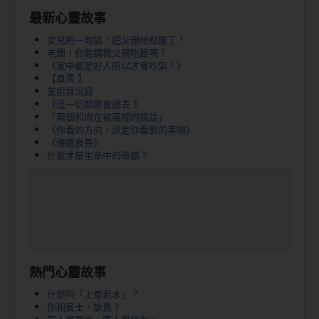
最新心靈故事
女兒的一句話，把父親給點醒了！
老闆，你能請我父親吃飯嗎？
《家中都是好人所以才會吵架！》
【車票 】
當廚房沉寂
《這一切都將會過去 》
「兩個和尚在被窩裡的談話」
《你看的方向，決定你看到的事物》
《傳遞良善》
什麼才是生命中的奇蹟？
熱門心靈故事
什麼叫「上善若水」？
你和賓士，誰貴？