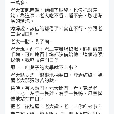
一萬多。
老大東跑西顛，跑細了腿兒，也沒把錢湊
夠，為這事，老大吃不香，睡不安，愁起滿
嘴的燎泡。
媳婦說，該借的都借了。實在不行，你跟老
二張個口吧。
老大一聽，咧了嘴。
老大說，前年，老二蓋雞場鴨場，跟咱借兩
千塊，可咱連百十塊都沒借給他。這個時候
找他，我咋張得開口？
那……咱兒子的大學就不上啦？
老大點支煙，狠狠地抽幾口，煙霧繚繞，罩
著老大那張愁苦的臉。
這時，有人敲門。老大開門一看，竟是老
二。老二左手一隻雞，右手一隻鴨，風塵僕
僕地站在門口。
把老二讓進屋，老大說，老二，你咋來啦？
老二放下雞，放下鴨，抹一把頭上的汗說，