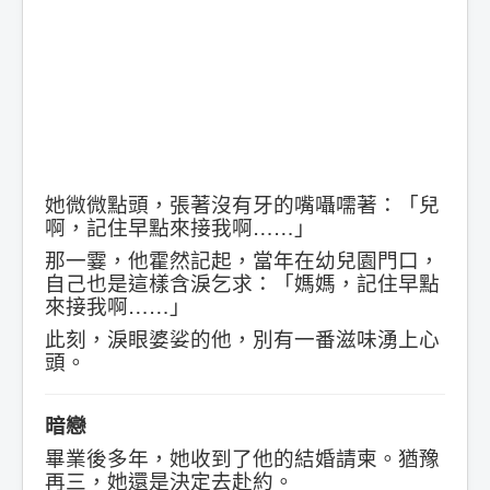
她微微點頭，張著沒有牙的嘴囁嚅著：「兒
啊，記住早點來接我啊……」
那一霎，他霍然記起，當年在幼兒園門口，
自己也是這樣含淚乞求：「媽媽，記住早點
來接我啊……」
此刻，淚眼婆娑的他，別有一番滋味湧上心
頭。
暗戀
畢業後多年，她收到了他的結婚請柬。猶豫
再三，她還是決定去赴約。