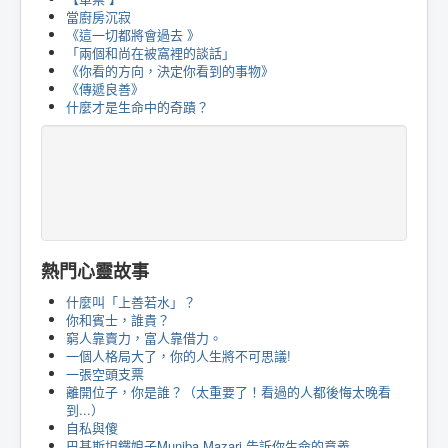
當廚房沉寂
《這一切都將會過去 》
「兩個和尚在被窩裡的談話」
《你看的方向，決定你看到的事物》
《傳遞良善》
什麼才是生命中的奇蹟？
熱門心靈故事
什麼叫「上善若水」？
你和賓士，誰貴？
窮人靠賣力，富人靠借力。
一個人格局大了，你的人生將不可思議!
一張空頭支票
離開位子，你是誰？（太重要了！看過的人都後悔太晚看
到...）
自私與傻
巴基斯坦鐵娘子Muniba Mazari 告訴你生命的意義