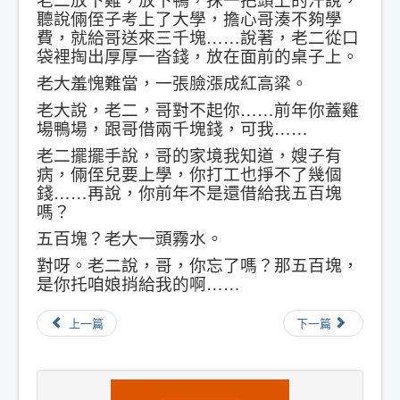
聽說倆侄子考上了大學，擔心哥湊不夠學
費，就給哥送來三千塊……說著，老二從口
袋裡掏出厚厚一沓錢，放在面前的桌子上。
老大羞愧難當，一張臉漲成紅高粱。
老大說，老二，哥對不起你……前年你蓋雞
場鴨場，跟哥借兩千塊錢，可我……
老二擺擺手說，哥的家境我知道，嫂子有
病，倆侄兒要上學，你打工也掙不了幾個
錢……再說，你前年不是還借給我五百塊
嗎？
五百塊？老大一頭霧水。
對呀。老二說，哥，你忘了嗎？那五百塊，
是你托咱娘捎給我的啊……
上一篇
下一篇