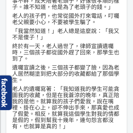
事不幹，成天陪著老頭子，好像很孝順的樣
子。誰不知道，他是為了老頭子的錢。」
老人的孩子們，也常從國外打來電話，叮囑
老父親要小心，不要被學生騙了。
「我當然知道！」老人總是這麼說：「我又
不是傻子！」
終於有一天，老人過世了，律師宣讀遺囑
時，三個孩子都從國外趕了回來，那學生也
到了。
遺囑宣讀之後，三個孩子都變了臉，因為老
人居然糊塗到把大部分的收藏都給了那個學
生。
老人的遺囑寫著：「我知道我的學生可能貪
圖我的收藏，但是在我蒼涼的晚年，真正陪
我的是他。就算我的孩子們愛我，說在嘴
裡、掛在心上，卻不伸出手來，那真愛也成
了假愛。相反，就算我這個學生對我的情都
是假的，假到幫我十幾年，連句怨言都沒
有，也就算是真的！」