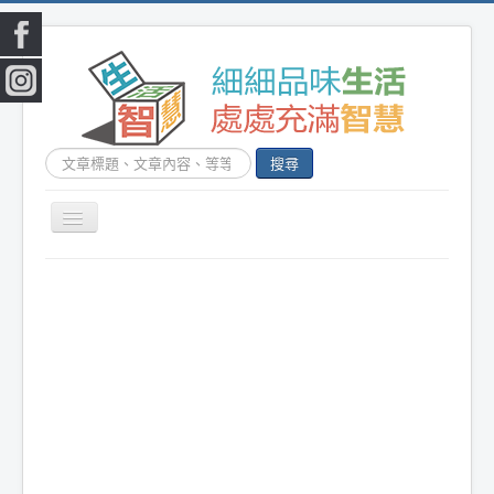
搜
搜尋
尋...
切
換
|
首頁
|
生活小常識
|
生活創意
|
DIY百科
|
素
導
覽
食食譜
|
健康生活
|
笑話連篇
|
影音娛樂
|
|
美容時尚
|
心靈雞湯
|
星心語錄
|
教育題材
|
新奇古怪
|
心理測驗
|
健身減肥
|
動物寵
物
|