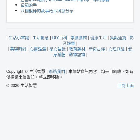
母親的手
八個很棒的故事啟示與您分享
|
生活小常識
|
生活創意
|
DIY百科
|
素食食譜
|
健康生活
|
笑話連篇
|
影
音娛樂
|
|
美容時尚
|
心靈雞湯
|
星心語錄
|
教育題材
|
新奇古怪
|
心理測驗
|
健
身減肥
|
動物寵物
|
Copyright © 生活智慧 |
聯絡我們
| 本網站資訊內容，均來自網路，如有
侵權請來信告知，將立即移除。
© 2026 生活智慧
回到上面