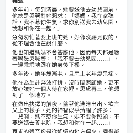
輪迴
多年前，每到清晨，她要送他去幼兒園前，
他總是哭著對她懇求：「媽媽，我在家聽
話，我不惹你生氣，求你別送我去幼兒園，
我想和你在一起。」
急匆匆忙著要上班的她，好像沒聽見似的，
從不理會他在說什麼。
他也知道媽媽不會答應他，因而每天都是噘
著嘴邊哭喊著：「我不要去幼兒園……」，
一邊乖乖地跟在她身後下樓。
多年後，她年歲漸老，且患上老年癡呆症。
他在為生計奔波打拼，沒時間照顧她，更不
放心讓她一個人待在家裡。思慮再三，他想
到了一個地方。
在做出抉擇的前夜，望著他進進出出、欲言
又止的樣子，她的神智似乎清醒了許多：
「兒啊，媽不惹你生氣，媽不要你照顧，不
要送媽去養老院，我想和你在一起……」
哀求的聲音像是從遙遠的地方傳來，變得越