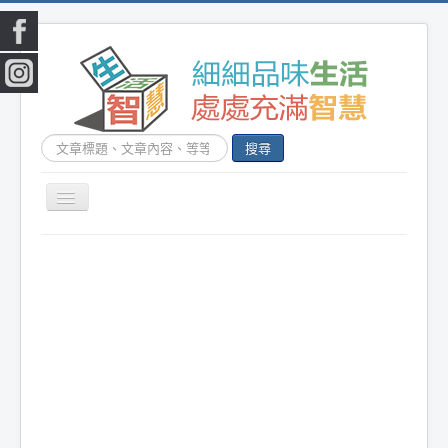
搜
搜尋
尋...
切
換
|
首頁
|
生活小常識
|
生活創意
|
DIY百科
|
素
導
覽
食食譜
|
健康生活
|
笑話連篇
|
影音娛樂
|
|
美容時尚
|
心靈雞湯
|
星心語錄
|
教育題材
|
新奇古怪
|
心理測驗
|
健身減肥
|
動物寵
物
|