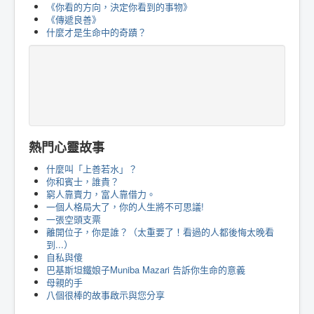
《你看的方向，決定你看到的事物》
《傳遞良善》
什麼才是生命中的奇蹟？
熱門心靈故事
什麼叫「上善若水」？
你和賓士，誰貴？
窮人靠賣力，富人靠借力。
一個人格局大了，你的人生將不可思議!
一張空頭支票
離開位子，你是誰？（太重要了！看過的人都後悔太晚看
到...）
自私與傻
巴基斯坦鐵娘子Muniba Mazari 告訴你生命的意義
母親的手
八個很棒的故事啟示與您分享