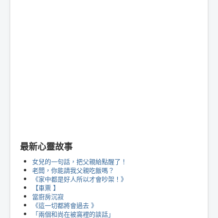
最新心靈故事
女兒的一句話，把父親給點醒了！
老闆，你能請我父親吃飯嗎？
《家中都是好人所以才會吵架！》
【車票 】
當廚房沉寂
《這一切都將會過去 》
「兩個和尚在被窩裡的談話」