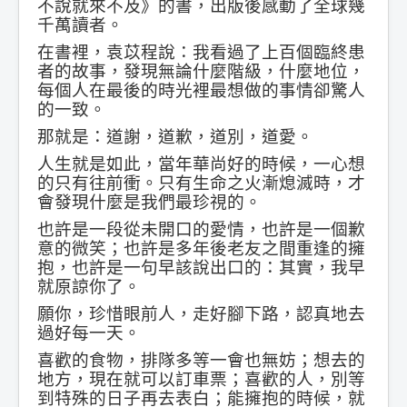
不說就來不及》的書，出版後感動了全球幾
千萬讀者。
在書裡，袁苡程說：我看過了上百個臨終患
者的故事，發現無論什麼階級，什麼地位，
每個人在最後的時光裡最想做的事情卻驚人
的一致。
那就是：道謝，道歉，道別，道愛。
人生就是如此，當年華尚好的時候，一心想
的只有往前衝。只有生命之火漸熄滅時，才
會發現什麼是我們最珍視的。
也許是一段從未開口的愛情，也許是一個歉
意的微笑；也許是多年後老友之間重逢的擁
抱，也許是一句早該說出口的：其實，我早
就原諒你了。
願你，珍惜眼前人，走好腳下路，認真地去
過好每一天。
喜歡的食物，排隊多等一會也無妨；想去的
地方，現在就可以訂車票；喜歡的人，別等
到特殊的日子再去表白；能擁抱的時候，就