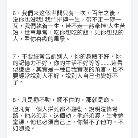
6、我們来这個世間只有一次，百年之後，
没你也没我! 我們拼搏一生，带不走一磚一
瓦，我們執着一生，带不走一𢇁牵挂!人生苦
短，世事無常，吃你想吃的飯，見你想見的
人，看你喜歡的風景。
7、不要經常告訴别人，你的身體不好，你
的記憶力不好，你的生活不好等等.......這看
似謙虚，其實是一種自我實现的預言，也不
要經常說别人不好，說别人自己也變好不
了。
8、凡是勸不動，攔不住的，那就是命。
但凡有一個人拼死都不聽勸，說明這條彎
路，他必須走，这個劫，他必須渡，生命這
堂课，他也必須自己上，你幫不了他的，不
如随缘。