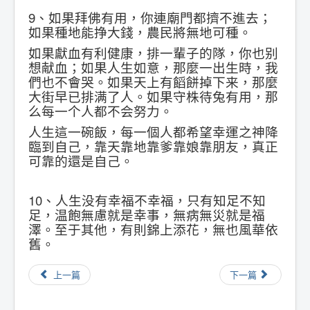
9、如果拜佛有用，你連廟門都擠不進去；
如果種地能挣大錢，農民將無地可種。
如果獻血有利健康，排一輩子的隊，你也别
想献血；如果人生如意，那麼一出生時，我
們也不會哭。如果天上有饀餅掉下来，那麼
大街早已排满了人。如果守株待兔有用，那
么每一个人都不会努力。
人生這一碗飯，每一個人都希望幸運之神降
臨到自己，靠天靠地靠爹靠娘靠朋友，真正
可靠的還是自己。
10、人生没有幸福不幸福，只有知足不知
足，温飽無慮就是幸事，無病無災就是福
澤。至于其他，有則錦上添花，無也風華依
舊。
上一篇
下一篇