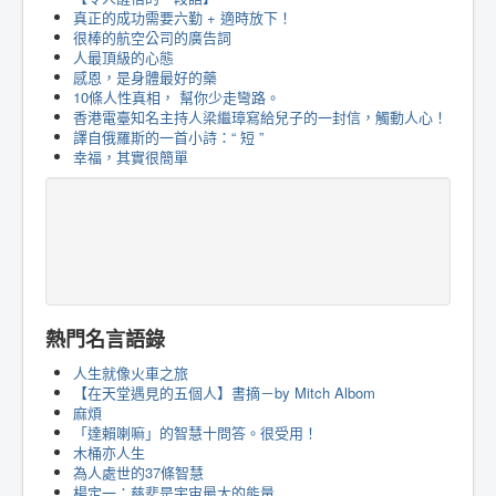
真正的成功需要六勤 + 適時放下！
很棒的航空公司的廣告詞
人最頂級的心態
感恩，是身體最好的藥
10條人性真相， 幫你少走彎路。
香港電臺知名主持人梁繼璋寫給兒子的一封信，觸動人心！
譯自俄羅斯的一首小詩：“ 短 ”
幸福，其實很簡單
熱門名言語錄
人生就像火車之旅
【在天堂遇見的五個人】書摘－by Mitch Albom
麻煩
「達賴喇嘛」的智慧十問答。很受用！
木桶亦人生
為人處世的37條智慧
楊定一：慈悲是宇宙最大的能量