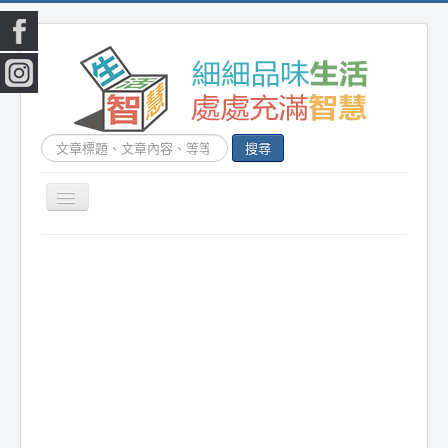
搜
搜尋
尋...
切
換
|
首頁
|
生活小常識
|
生活創意
|
DIY百科
|
素
導
覽
食食譜
|
健康生活
|
笑話連篇
|
影音娛樂
|
|
美容時尚
|
心靈雞湯
|
星心語錄
|
教育題材
|
新奇古怪
|
心理測驗
|
健身減肥
|
動物寵
物
|