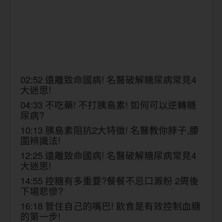
02:52 遠離致命國病! 名醫破解糖尿病常見4
大迷思!
04:33 不吃藥! 不打胰島素! 如何可以逆轉糖
尿病?
10:13 胰島素阻抗2大特徵! 名醫教你脖子,腰
圍辨識法!
12:25 遠離致命國病! 名醫破解糖尿病常見4
大迷思!
14:55 控糖有多重要?餐餐不忌口澱粉 2周後
下場悲慘?
16:18 管住自己的嘴巴! 飲食是有效控制血糖
的第一步!