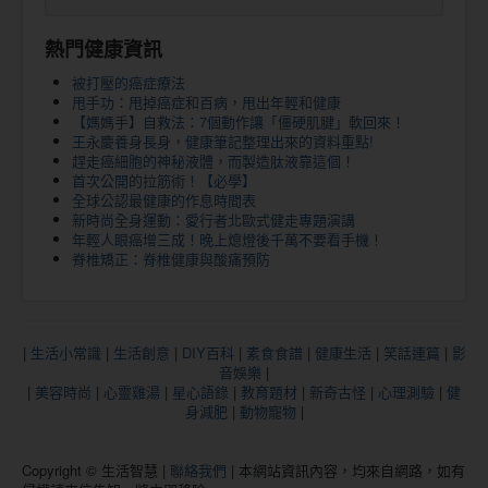
熱門健康資訊
被打壓的癌症療法
甩手功：甩掉癌症和百病，甩出年輕和健康
【媽媽手】自救法：7個動作讓「僵硬肌腱」軟回來！
王永慶養身長身，健康筆記整理出來的資料重點!
趕走癌細胞的神秘液體，而製造肽液靠這個！
首次公開的拉筋術！【必學】
全球公認最健康的作息時間表
新時尚全身運動：愛行者北歐式健走專題演講
年輕人眼癌增三成！晚上熄燈後千萬不要看手機！
脊椎矯正：脊椎健康與酸痛預防
|
生活小常識
|
生活創意
|
DIY百科
|
素食食譜
|
健康生活
|
笑話連篇
|
影
音娛樂
|
|
美容時尚
|
心靈雞湯
|
星心語錄
|
教育題材
|
新奇古怪
|
心理測驗
|
健
身減肥
|
動物寵物
|
Copyright © 生活智慧 |
聯絡我們
| 本網站資訊內容，均來自網路，如有