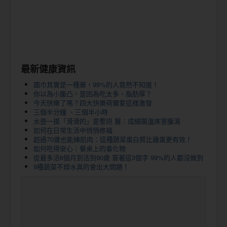
最新健康資訊
圍巾其實是一種藥，99%的人竟然不知道！
你以為小腹凸，是因為吃太多、脂肪厚？
今天快樂了嗎？四大快樂荷爾蒙這樣激發
三個半分鐘 、三個半小時
水壺一摸「滑滑的」是警訊 醫：成細菌溫床害腹瀉
如何在日常生活中悄悄修福
超過70歲也能練肌肉：這種蔬菜蛋白質比雞蛋更有效！
如何吃得安心｜餐桌上的毒化物
從最多活6個月到活到90歲 靠著這3個字 99%的人都沒做到
9種蔬菜不焯水真的會出大問題！