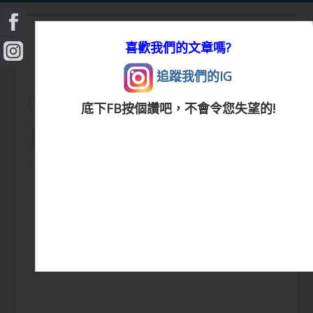
喜歡我們的文章嗎?
追蹤我們的IG
搜
搜尋
底下FB按個讚吧，不會令您失望的!
尋...
切
換
|
首頁
|
生活小常識
|
生活創意
|
DIY百科
|
素
導
覽
食食譜
|
健康生活
|
笑話連篇
|
影音娛樂
|
|
美容時尚
|
心靈雞湯
|
星心語錄
|
教育題材
|
新奇古怪
|
心理測驗
|
健身減肥
|
動物寵
物
|