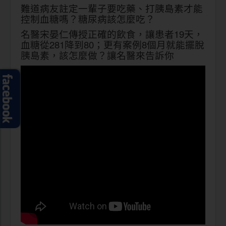
難道病友註定一輩子要吃藥、打胰島素才能
控制血糖嗎？糖尿病該怎麼吃？
名醫宋晏仁傳授正確的飲食，讓患者19天，
血糖從281降到80；更有案例8個月就能擺脫
胰島素，該怎麼做？讓名醫來告訴你