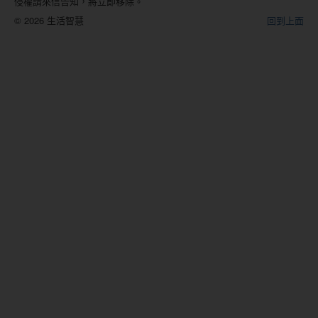
侵權請來信告知，將立即移除。
© 2026 生活智慧
回到上面