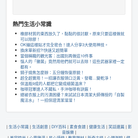
熱門生活小常識
橡膠材質的東西放久了，黏黏的很討厭。原來只要這樣做就
可以除膠！
OK繃這樣貼才完全密合！達人分享3大使用神技。
換床單新招?!快速又超簡單
當個稱職的觀光客：出國別再做這10件事
惱人的「黴菌」竟然用他們就可以去除！這些武器家裡一定
都有。
鍋子燒焦怎麼辦：五分鐘恢復原貌！
超全超實用！一招讓衣服領口泛黃、發霉…變乾淨！
保溫瓶9成的人都把它變成細菌溫床？
咖啡冠軍達人不藏私，手沖咖啡有訣竅！
總被衣服上的污漬困擾？來試試日本清潔大師傳授的「自製
魔法水」！一招保證清潔溜溜！
|
生活小常識
|
生活創意
|
DIY百科
|
素食食譜
|
健康生活
|
笑話連篇
|
影
音娛樂
|
|
美容時尚
|
心靈雞湯
|
星心語錄
|
教育題材
|
新奇古怪
|
心理測驗
|
健