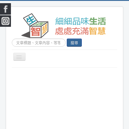
搜
搜尋
尋...
切
換
|
首頁
|
生活小常識
|
生活創意
|
DIY百科
|
素
導
覽
食食譜
|
健康生活
|
笑話連篇
|
影音娛樂
|
|
美容時尚
|
心靈雞湯
|
星心語錄
|
教育題材
|
新奇古怪
|
心理測驗
|
健身減肥
|
動物寵
物
|