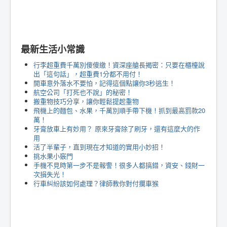
最新生活小常識
行李超重費千萬別傻傻繳！資深座艙長揭密：只要在櫃檯說
出「這句話」，超重費1分都不用付！
開車意外落水不要怕，記得這個點讓你3秒逃生！
航空公司「打死也不說」的秘密！
搬重物技巧分享，讓你輕鬆提起重物
飛機上的麵包、水果，千萬別順手帶下機！抓到最高罰款20
萬！
牙膏放車上有妙用？ 原來牙膏除了刷牙，還有這麼大的作
用
活了半輩子，直到現在才知道的實用小妙招！
挑水果小竅門
手機不見時第一步不是報警！很多人都搞錯，資安、錢財一
次損失光！
行車糾紛該如何處理？律師教你對付攔車猴