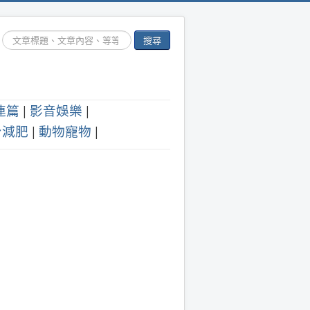
搜
搜尋
尋...
連篇
|
影音娛樂
|
身減肥
|
動物寵物
|