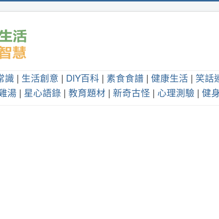
常識
|
生活創意
|
DIY百科
|
素食食譜
|
健康生活
|
笑話
雞湯
|
星心語錄
|
教育題材
|
新奇古怪
|
心理測驗
|
健