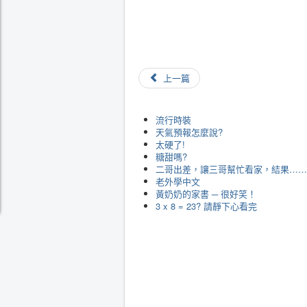
上一篇
流行時裝
天氣預報怎麼說?
太硬了!
糖甜嗎?
二哥出差，讓三哥幫忙看家，結果……
老外學中文
黃奶奶的家書 ─ 很好笑！
3 x 8 = 23? 請靜下心看完