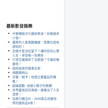
最新影音娛樂
中華傳統文化藝術表演！你看過多
少個！
優秀的人更喜歡獨處，其實也是有
原因的！
怎樣才是活在當下？讓你告別心累
人生，享受每一刻美好
行李在機場丟了怎麼辦？千萬別傻
傻等！
弱肉強食的電車生態
傾聽陽明山
活著，給予！他是比爾蓋茲的偶
像！
超級感動: 自閉小猴子的救贖
世界最残忍的真相，健康没了人生
清零。
別再只關注AI，2026真正改變世
界的還有這8項！