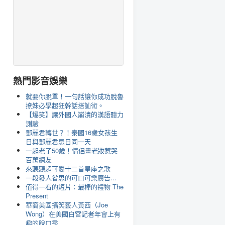
熱門影音娛樂
就要你脫單！一句話讓你成功脫魯
撩妹必學超狂幹話搭訕術。
【爆笑】讓外國人崩潰的漢語聽力
測驗
鄧麗君轉世？！泰國16歲女孩生
日與鄧麗君忌日同一天
一起老了50歲！情侶畫老妝惹哭
百萬網友
來聽聽超可愛十二首星座之歌
一段發人省思的可口可樂廣告...
值得一看的短片：最棒的禮物 The
Present
華裔美國搞笑藝人黃西（Joe
Wong）在美國白宮記者年會上有
趣的脫口秀