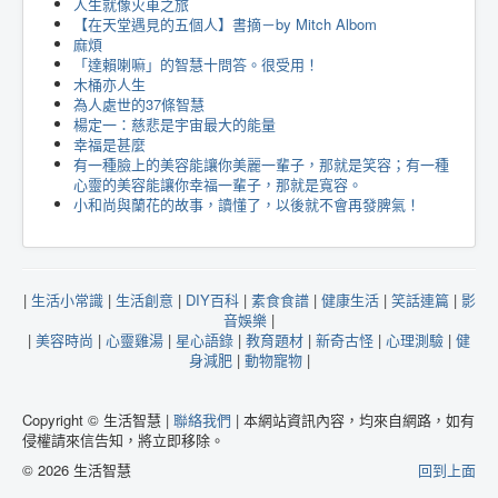
人生就像火車之旅
【在天堂遇見的五個人】書摘－by Mitch Albom
麻煩
「達賴喇嘛」的智慧十問答。很受用！
木桶亦人生
為人處世的37條智慧
楊定一：慈悲是宇宙最大的能量
幸福是甚麼
有一種臉上的美容能讓你美麗一輩子，那就是笑容；有一種
心靈的美容能讓你幸福一輩子，那就是寬容。
小和尚與蘭花的故事，讀懂了，以後就不會再發脾氣！
|
生活小常識
|
生活創意
|
DIY百科
|
素食食譜
|
健康生活
|
笑話連篇
|
影
音娛樂
|
|
美容時尚
|
心靈雞湯
|
星心語錄
|
教育題材
|
新奇古怪
|
心理測驗
|
健
身減肥
|
動物寵物
|
Copyright © 生活智慧 |
聯絡我們
| 本網站資訊內容，均來自網路，如有
侵權請來信告知，將立即移除。
© 2026 生活智慧
回到上面