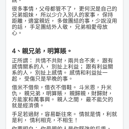
很多事情，父母都管不了， 更何況是自己的
兄弟姐妹， 所以少介入別人的家事， 保持
距離，適當親近， 多做團結的事，少說沒用
的話， 手足團結外人敬， 兄弟相愛母放
心。
4、親兄弟，明算賬。
正所謂： 共情不共財，兩共合不來， 跟有
感情關系的人， 別扯上利益； 跟有利益關
系的人， 別扯上感情。 感情和利益扯一
起， 受傷只是早晚的事。
借米不借柴，借衣不借鞋。 斗米恩，升米
仇， 親兄弟，明算賬， 親歸親，財歸財，
方能家和萬事興。 親人之間， 最不能欠的
就是經濟債。
手足若過財，容易斷往來。 情就是情，利就
是利， 情利相克，不相生！
你要明白： 你最親的人是你堅強的后盾，