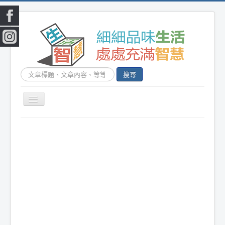
搜
搜尋
尋...
切
換
|
首頁
|
生活小常識
|
生活創意
|
DIY百科
|
素
導
覽
食食譜
|
健康生活
|
笑話連篇
|
影音娛樂
|
|
美容時尚
|
心靈雞湯
|
星心語錄
|
教育題材
|
新奇古怪
|
心理測驗
|
健身減肥
|
動物寵
物
|