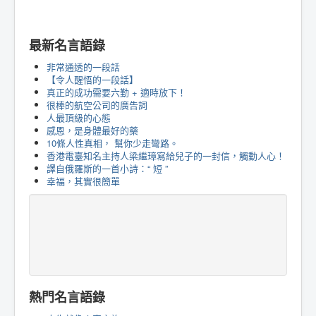
最新名言語錄
非常通透的一段話
【令人醒悟的一段話】
真正的成功需要六勤 + 適時放下！
很棒的航空公司的廣告詞
人最頂級的心態
感恩，是身體最好的藥
10條人性真相， 幫你少走彎路。
香港電臺知名主持人梁繼璋寫給兒子的一封信，觸動人心！
譯自俄羅斯的一首小詩：“ 短 ”
幸福，其實很簡單
熱門名言語錄