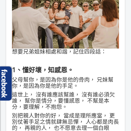
想要兄弟姐妹相處和諧，記住四段話：
1、懂好壞，知感恩。
父母幫你，是因為你是他的骨肉， 兄妹幫
你，是因為你是他的手足。
這世上， 沒有誰應該幫誰， 沒有誰必須欠
誰， 幫你是情分，要懂感恩， 不幫是本
分，要理解，不抱怨。
別把親人對你的好， 當成是理所應當， 更
別仗著手足之情就肆無忌憚， 人心都是肉長
的， 再親的人， 也不愿意去理一個白眼