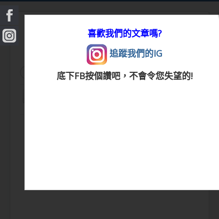
喜歡我們的文章嗎?
追蹤我們的IG
搜
搜尋
底下FB按個讚吧，不會令您失望的!
尋...
切
換
|
首頁
|
生活小常識
|
生活創意
|
DIY百科
|
素
導
覽
食食譜
|
健康生活
|
笑話連篇
|
影音娛樂
|
|
美容時尚
|
心靈雞湯
|
星心語錄
|
教育題材
|
新奇古怪
|
心理測驗
|
健身減肥
|
動物寵
物
|