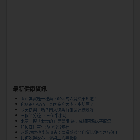
最新健康資訊
圍巾其實是一種藥，99%的人竟然不知道！
你以為小腹凸，是因為吃太多、脂肪厚？
今天快樂了嗎？四大快樂荷爾蒙這樣激發
三個半分鐘 、三個半小時
水壺一摸「滑滑的」是警訊 醫：成細菌溫床害腹瀉
如何在日常生活中悄悄修福
超過70歲也能練肌肉：這種蔬菜蛋白質比雞蛋更有效！
如何吃得安心｜餐桌上的毒化物