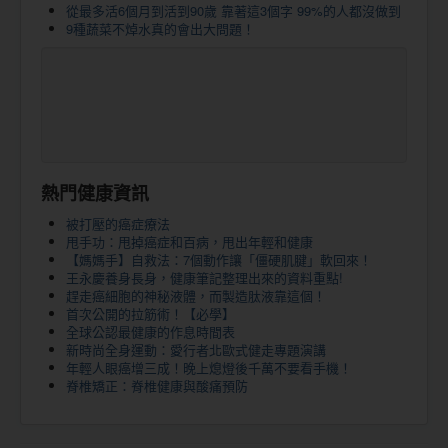
從最多活6個月到活到90歲 靠著這3個字 99%的人都沒做到
9種蔬菜不焯水真的會出大問題！
熱門健康資訊
被打壓的癌症療法
甩手功：甩掉癌症和百病，甩出年輕和健康
【媽媽手】自救法：7個動作讓「僵硬肌腱」軟回來！
王永慶養身長身，健康筆記整理出來的資料重點!
趕走癌細胞的神秘液體，而製造肽液靠這個！
首次公開的拉筋術！【必學】
全球公認最健康的作息時間表
新時尚全身運動：愛行者北歐式健走專題演講
年輕人眼癌增三成！晚上熄燈後千萬不要看手機！
脊椎矯正：脊椎健康與酸痛預防