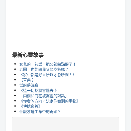
最新心靈故事
女兒的一句話，把父親給點醒了！
老闆，你能請我父親吃飯嗎？
《家中都是好人所以才會吵架！》
【車票 】
當廚房沉寂
《這一切都將會過去 》
「兩個和尚在被窩裡的談話」
《你看的方向，決定你看到的事物》
《傳遞良善》
什麼才是生命中的奇蹟？