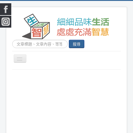
搜
搜尋
尋...
切
換
|
首頁
|
生活小常識
|
生活創意
|
DIY百科
|
素
導
覽
食食譜
|
健康生活
|
笑話連篇
|
影音娛樂
|
|
美容時尚
|
心靈雞湯
|
星心語錄
|
教育題材
|
新奇古怪
|
心理測驗
|
健身減肥
|
動物寵
物
|