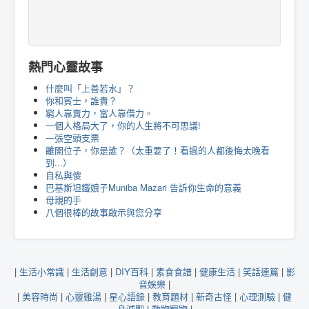
熱門心靈故事
什麼叫「上善若水」？
你和賓士，誰貴？
窮人靠賣力，富人靠借力。
一個人格局大了，你的人生將不可思議!
一張空頭支票
離開位子，你是誰？（太重要了！看過的人都後悔太晚看
到...）
自私與傻
巴基斯坦鐵娘子Muniba Mazari 告訴你生命的意義
母親的手
八個很棒的故事啟示與您分享
|
生活小常識
|
生活創意
|
DIY百科
|
素食食譜
|
健康生活
|
笑話連篇
|
影
音娛樂
|
|
美容時尚
|
心靈雞湯
|
星心語錄
|
教育題材
|
新奇古怪
|
心理測驗
|
健
身減肥
|
動物寵物
|